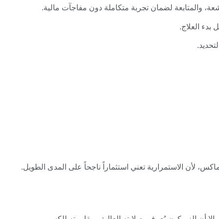
شعة، والمتابعة لضمان تجربة متكاملة دون مفاجآت مالية.
بدء العلاج.
تحديد.
س، لأن الاستمرارية تعني استثماراً ناجحاً على المدى الطويل.
 إلا أن الزيركون يُعرف بصلابته العالية ومقاومته للكسر.