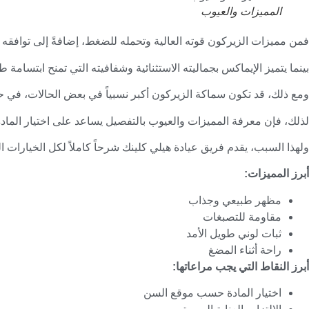
المميزات والعيوب
فمن مميزات الزيركون قوته العالية وتحمله للضغط، إضافةً إلى توافقه ا
بينما يتميز الإيماكس بجماليته الاستثنائية وشفافيته التي تمنح ابتسامة طب
ومع ذلك، قد تكون سماكة الزيركون أكبر نسبياً في بعض الحالات، في حي
لذلك، فإن معرفة المميزات والعيوب بالتفصيل يساعد على اختيار المادة
ولهذا السبب، يقدم فريق عيادة هيلي كلينك شرحاً كاملاً لكل الخيارات الم
أبرز المميزات
:
مظهر طبيعي وجذاب
مقاومة للتصبغات
ثبات لوني طويل الأمد
راحة أثناء المضغ
أبرز النقاط التي يجب مراعاتها
:
اختيار المادة حسب موقع السن