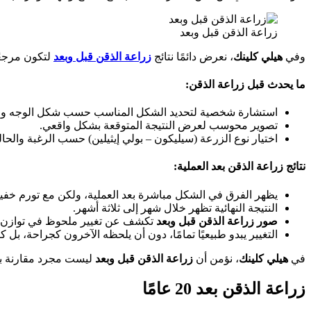
زراعة الذقن قبل وبعد
وفي
هيلي كلينك
، نعرض دائمًا نتائج
زراعة الذقن قبل وبعد
لتكون مرجعًا
ما يحدث قبل زراعة الذقن:
استشارة شخصية لتحديد الشكل المناسب حسب شكل الوجه وال
تصوير محوسب لعرض النتيجة المتوقعة بشكل واقعي.
اختيار نوع الزرعة (سيليكون – بولي إيثيلين) حسب الرغبة والحال
نتائج زراعة الذقن بعد العملية:
يظهر الفرق في الشكل مباشرة بعد العملية، ولكن مع تورم خفي
النتيجة النهائية تظهر خلال شهر إلى ثلاثة أشهر.
صور زراعة الذقن قبل وبعد
تكشف عن تغيير ملحوظ في توازن الو
التغيير يبدو طبيعيًا تمامًا، دون أن يلحظه الآخرون كجراحة، ب
في
هيلي كلينك
، نؤمن أن
زراعة الذقن قبل وبعد
ليست مجرد مقارنة بين
زراعة الذقن بعد 20 عامًا