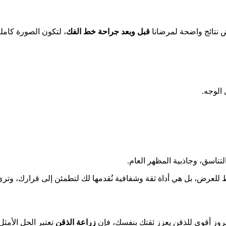
رض نتائج واضحة لمرضانا
قبل وبعد جراحة خط الفك
، لتكون الصورة كاملة
الوجه.
التناسق، وجاذبية المظهر العام.
عرض، بل هي أداة ثقة وشفافية نُقدمها لك لتطمئن إلى قرارك، وترى وا
روز أقوى للذقن يعزز ثقتك بنفسك، فإن
زراعة الذقن
تعتبر الحل الأمثل