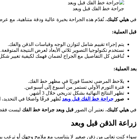
جراحة خط الفك قبل وبعد
في
هيلي كلينك
، نُقدّم هذه الجراحة بخبرة عالية ودقة متناهية، مع ع
قبل العملية:
يتم إجراء تقييم شامل لتوازن الوجه وقياسات الذقن والفك.
نستخدم تكنولوجيا التصوير ثلاثي الأبعاد لعرض النتيجة المتوقعة.
تُناقش كل التفاصيل مع الجراح لضمان فهمك لكيفية تغيير شكل 
بعد العملية:
يلاحظ المرضى تحسنًا فوريًا في مظهر خط الفك.
فترة التورم الأولي تستمر من أسبوع إلى أسبوعين.
تظهر النتائج النهائية بشكل تدريجي خلال 3 أشهر.
صور
جراحة خط الفك قبل وبعد
تُظهر فرقًا واضحًا في التحديد، 
في
هيلي كلينك
، نعتبر أن الصور
قبل وبعد جراحة خط الفك
ليست فقط لل
زراعة الذقن قبل وبعد
سواء كنت تعاني من ذقن صغير لا يتناسب مع ملامح وجهك أو ترغب بب