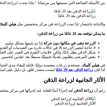
من الأسئلة الشائعة التي نسمعها من مرضانا:
“ماذا يحدث لزراعة الذقن بعد 20
زراعة الذقن بعد 20 عامًا
والإجابة باختصار: إذا تمت الزراعة في مركز متخصص مثل
هيلي كلينك
ما يمكن توقعه بعد 20 عامًا من زراعة الذقن:
الزرعة تبقى في مكانها دون حركة
إذا تم تثبيتها بشكل سليم.
لا حاجة لتغيير الزرعة إلا في حالات نادرة من الصدمات أو العدو
شكل الذقن يظل ثابتًا، ولكن علامات التقدم في العمر على الجلد
بعض المرضى يطلبون تعديلًا تجميليًا بسيطًا بعد عقدين لتحسي
في
هيلي كلينك
، نستخدم زرعات معتمدة دوليًا، قابلة للبقاء مدى الح
لذا فإن
زراعة الذقن بعد 20 عامًا
ليست مصدر قلق، بل دليل على استث
الآثار الجانبية لزراعة الذقن
رغم أن
زراعة الذقن
تُعد إجراءً آمنًا للغاية عند إجرائها في مركز م
الآثار الجانبية لزراعة الذقن